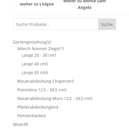
weiter zu Monte Sant
weiter zu Livigno
Angelo
Suche
32
Gartengestaltung
32
Produkte
11
Mönch Nonnen Ziegel
11
1
Produkte
Länge 20 - 30 cm
1
Produkt
5
Länge 40 cm
5
Produkte
5
Länge 45 cm
5
Produkte
3
Mauerabdeckung Chaperon
3
Produkte
5
Florentina 12,5 - 30,5 cm
5
Produkte
5
Mauerabdeckung Muro 12,5 - 34,5 cm
5
Produkte
4
Pfeilerabdeckungen
4
Produkte
4
Fensterbänke
4
Produkte
38
Moos
38