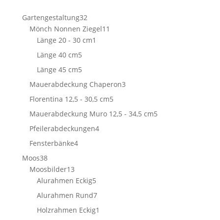
32
Gartengestaltung
32
Produkte
11
Mönch Nonnen Ziegel
11
1
Produkte
Länge 20 - 30 cm
1
Produkt
5
Länge 40 cm
5
Produkte
5
Länge 45 cm
5
Produkte
3
Mauerabdeckung Chaperon
3
Produkte
5
Florentina 12,5 - 30,5 cm
5
Produkte
5
Mauerabdeckung Muro 12,5 - 34,5 cm
5
Produkte
4
Pfeilerabdeckungen
4
Produkte
4
Fensterbänke
4
Produkte
38
Moos
38
Produkte
13
Moosbilder
13
Produkte
5
Alurahmen Eckig
5
Produkte
7
Alurahmen Rund
7
Produkte
1
Holzrahmen Eckig
1