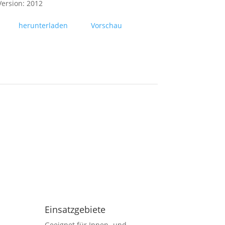
Version: 2012
herunterladen
Vorschau
Einsatzgebiete
Geeignet für Innen- und