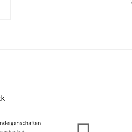
ck
ndeigenschaften
rennbar laut