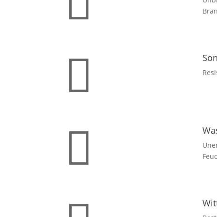

Bran

Son
Resi

Wa
Une
Feuc
Wit