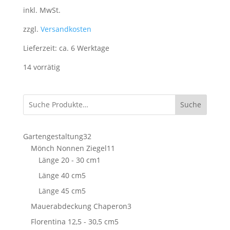
inkl. MwSt.
zzgl.
Versandkosten
Lieferzeit:
ca. 6 Werktage
14 vorrätig
Suche
32
Gartengestaltung
32
Produkte
11
Mönch Nonnen Ziegel
11
1
Produkte
Länge 20 - 30 cm
1
Produkt
5
Länge 40 cm
5
Produkte
5
Länge 45 cm
5
Produkte
3
Mauerabdeckung Chaperon
3
Produkte
5
Florentina 12,5 - 30,5 cm
5