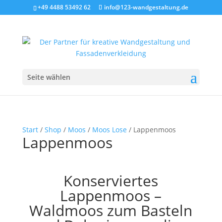
+49 4488 53492 62
info@123-wandgestaltung.de
Seite wählen
Start
/
Shop
/
Moos
/
Moos Lose
/ Lappenmoos
Lappenmoos
Konserviertes
Lappenmoos –
Waldmoos zum Basteln