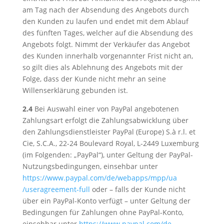
am Tag nach der Absendung des Angebots durch
den Kunden zu laufen und endet mit dem Ablauf
des fünften Tages, welcher auf die Absendung des
Angebots folgt. Nimmt der Verkäufer das Angebot
des Kunden innerhalb vorgenannter Frist nicht an,
so gilt dies als Ablehnung des Angebots mit der
Folge, dass der Kunde nicht mehr an seine
Willenserklärung gebunden ist.
2.4
Bei Auswahl einer von PayPal angebotenen
Zahlungsart erfolgt die Zahlungsabwicklung über
den Zahlungsdienstleister PayPal (Europe) S.à r.l. et
Cie, S.C.A., 22-24 Boulevard Royal, L-2449 Luxemburg
(im Folgenden: „PayPal“), unter Geltung der PayPal-
Nutzungsbedingungen, einsehbar unter
https://www.paypal.com
/de
/webapps
/mpp
/ua
/useragreement-full
oder – falls der Kunde nicht
über ein PayPal-Konto verfügt – unter Geltung der
Bedingungen für Zahlungen ohne PayPal-Konto,
einsehbar unter
https://www.paypal.com
/de