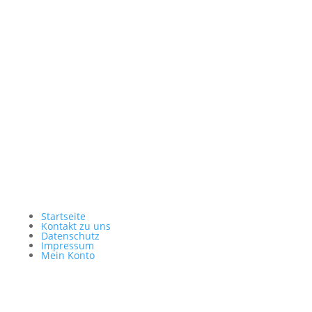
Bitte beachten Sie, dass dabei Daten an Drittanbieter
weitergegeben werden.
Mehr Informationen
Inhalt entsperren
Erforderlichen Service akzeptieren und Inhalte
entsperren
Startseite
Kontakt zu uns
Datenschutz
Impressum
Mein Konto