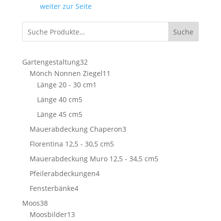
weiter zur Seite
Suche
32
Gartengestaltung
32
Produkte
11
Mönch Nonnen Ziegel
11
1
Produkte
Länge 20 - 30 cm
1
Produkt
5
Länge 40 cm
5
Produkte
5
Länge 45 cm
5
Produkte
3
Mauerabdeckung Chaperon
3
Produkte
5
Florentina 12,5 - 30,5 cm
5
Produkte
5
Mauerabdeckung Muro 12,5 - 34,5 cm
5
Produkte
4
Pfeilerabdeckungen
4
Produkte
4
Fensterbänke
4
Produkte
38
Moos
38
Produkte
13
Moosbilder
13