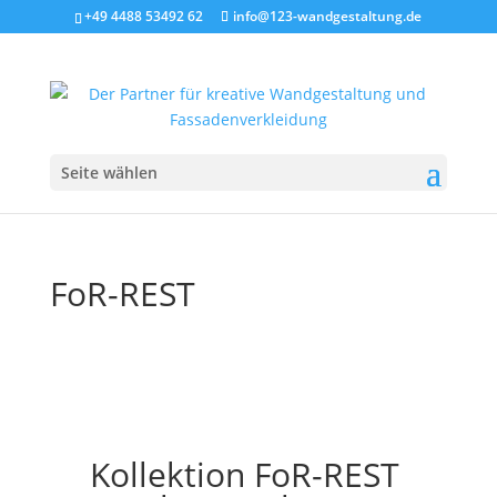
+49 4488 53492 62
info@123-wandgestaltung.de
Seite wählen
FoR-REST
Kollektion FoR-REST