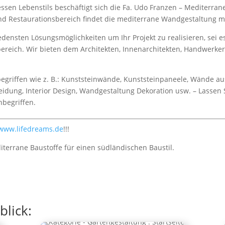
en Lebenstils beschäftigt sich die Fa. Udo Franzen – Mediterran
d Restaurationsbereich findet die mediterrane Wandgestaltung mi
edensten Lösungsmöglichkeiten um Ihr Projekt zu realisieren, sei 
ereich. Wir bieten dem Architekten, Innenarchitekten, Handwerke
hbegriffen wie z. B.: Kunststeinwände, Kunststeinpaneele, Wände a
idung, Interior Design, Wandgestaltung Dekoration usw. – Lassen S
hbegriffen.
www.lifedreams.de
!!!
errane Baustoffe für einen südländischen Baustil.
lick: