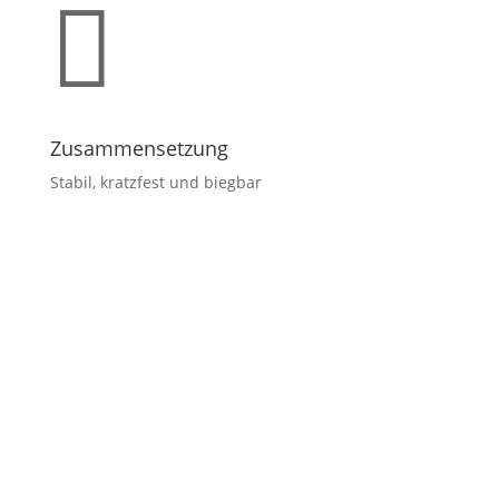

Zusammensetzung
Stabil, kratzfest und biegbar
Sie suchen kreative
Wandgestaltungsmöglichkeit
en für Ihr nächstes Projekt,
in hochwertiger Qualität zu