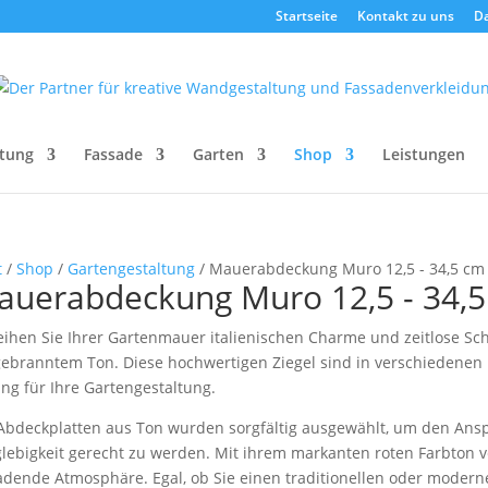
Startseite
Kontakt zu uns
D
tung
Fassade
Garten
Shop
Leistungen
t
/
Shop
/
Gartengestaltung
/ Mauerabdeckung Muro 12,5 - 34,5 cm
auerabdeckung Muro 12,5 - 34,
eihen Sie Ihrer Gartenmauer italienischen Charme und zeitlose 
gebranntem Ton. Diese hochwertigen Ziegel sind in verschiedenen Br
ng für Ihre Gartengestaltung.
Abdeckplatten aus Ton wurden sorgfältig ausgewählt, um den Ansp
lebigkeit gerecht zu werden. Mit ihrem markanten roten Farbton 
adende Atmosphäre. Egal, ob Sie einen traditionellen oder modern