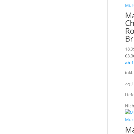
M
Ch
Ro
Br
18,9
63,3
ab 
inkl
zzgl
Lief
Nich
M