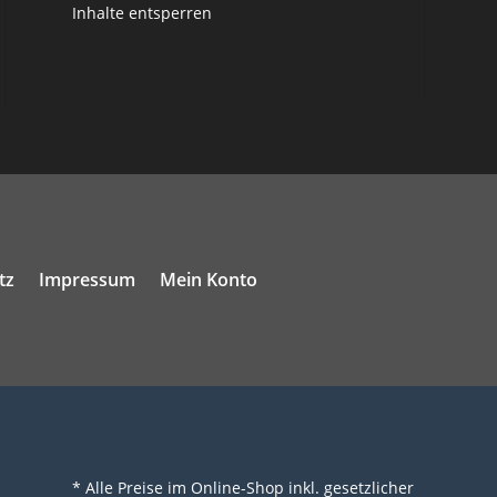
Inhalte entsperren
tz
Impressum
Mein Konto
* Alle Preise im Online-Shop inkl. gesetzlicher