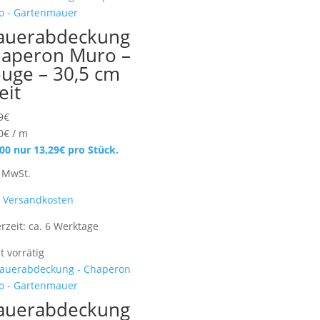
auerabdeckung
aperon Muro –
uge – 30,5 cm
eit
9
€
0
€
/
m
100 nur
13,29
€
pro Stück.
. MwSt.
.
Versandkosten
erzeit:
ca. 6 Werktage
t vorrätig
auerabdeckung