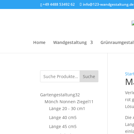
+49 4488 53492 62
info@123-wandgestaltung.de
Home
Wandgestaltung
Grünraumgestal
Star
Suche
M
Verl
32
Gartengestaltung
32
rot 
Produkte
11
Mönch Nonnen Ziegel
11
Lösu
1
Produkte
Länge 20 - 30 cm
1
Produkt
5
Länge 40 cm
5
Die 
Produkte
Lang
5
Länge 45 cm
5
einl
Produkte