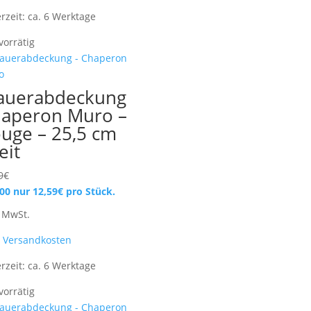
erzeit:
ca. 6 Werktage
vorrätig
auerabdeckung
aperon Muro –
uge – 25,5 cm
eit
9
€
100 nur
12,59
€
pro Stück.
. MwSt.
.
Versandkosten
erzeit:
ca. 6 Werktage
vorrätig