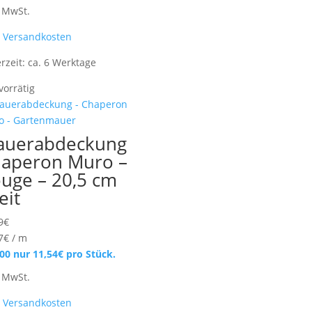
. MwSt.
.
Versandkosten
erzeit:
ca. 6 Werktage
vorrätig
auerabdeckung
aperon Muro –
uge – 20,5 cm
eit
9
€
7
€
/
m
100 nur
11,54
€
pro Stück.
. MwSt.
.
Versandkosten