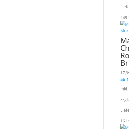
Lief
249 
M
Ch
Ro
Br
17,9
ab 
inkl
zzgl
Lief
161 