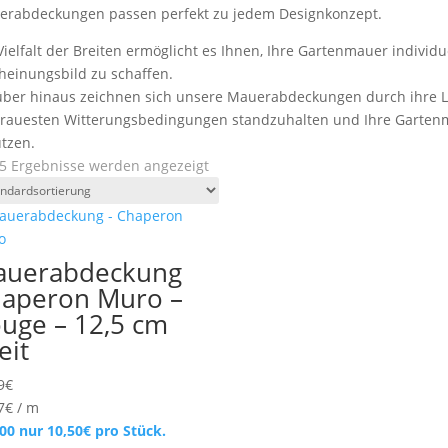
rabdeckungen passen perfekt zu jedem Designkonzept.
Vielfalt der Breiten ermöglicht es Ihnen, Ihre Gartenmauer individ
heinungsbild zu schaffen.
ber hinaus zeichnen sich unsere Mauerabdeckungen durch ihre La
rauesten Witterungsbedingungen standzuhalten und Ihre Gartenma
tzen.
 5 Ergebnisse werden angezeigt
auerabdeckung
aperon Muro –
uge – 12,5 cm
eit
9
€
7
€
/
m
100 nur
10,50
€
pro Stück.