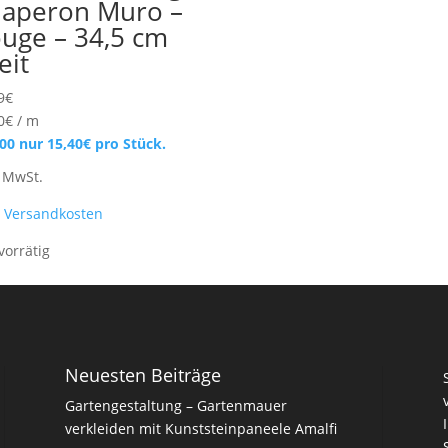
aperon Muro –
uge – 34,5 cm
eit
9
€
0
€
/
m
100 nur
15,40
€
pro Stück.
. MwSt.
.
Versandkosten
vorrätig
Neuesten Beiträge
Gartengestaltung – Gartenmauer
verkleiden mit Kunststeinpaneele Amalfi