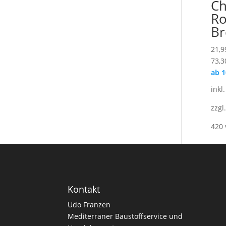
Ch
Ro
Br
21,9
73,3
ab 
inkl
zzgl
420 
Kontakt
Udo Franzen
Mediterraner Baustoffservice und