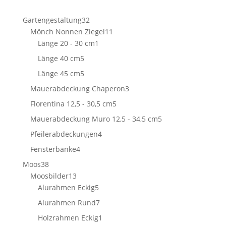
32
Gartengestaltung
32
Produkte
11
Mönch Nonnen Ziegel
11
1
Produkte
Länge 20 - 30 cm
1
Produkt
5
Länge 40 cm
5
Produkte
5
Länge 45 cm
5
Produkte
3
Mauerabdeckung Chaperon
3
Produkte
5
Florentina 12,5 - 30,5 cm
5
Produkte
5
Mauerabdeckung Muro 12,5 - 34,5 cm
5
Produkte
4
Pfeilerabdeckungen
4
Produkte
4
Fensterbänke
4
Produkte
38
Moos
38
Produkte
13
Moosbilder
13
Produkte
5
Alurahmen Eckig
5
Produkte
7
Alurahmen Rund
7
Produkte
1
Holzrahmen Eckig
1