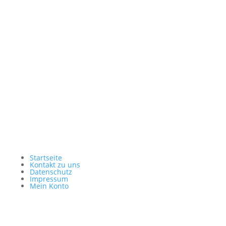
weitergegeben werden.
Mehr Informationen
Inhalt entsperren
Erforderlichen Service akzeptieren und Inhalte
entsperren
Startseite
Kontakt zu uns
Datenschutz
Impressum
Mein Konto