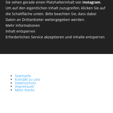
Sie sehen gerade einen Platzhalterinhalt von
Instagram
.
Um auf den eigentlichen Inhalt zuzugreifen, klicken Sie auf
die Schaltfläche unten. Bitte beachten Sie, dass dabei
Daten an Drittanbieter weitergegeben werden.
Mehr Informationen
Inhalt entsperren
Erforderlichen Service akzeptieren und Inhalte entsperren
Startseite
Kontakt zu uns
Datenschutz
Impressum
Mein Konto