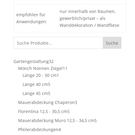
nur innerhalb von Räumen,
empfohlen für
gewerblich/privat – als
Anwendungen:
Wanddekoration / Wandfliese
Suche
32
Gartengestaltung
32
Produkte
11
Mönch Nonnen Ziegel
11
1
Produkte
Länge 20 - 30 cm
1
Produkt
5
Länge 40 cm
5
Produkte
5
Länge 45 cm
5
Produkte
3
Mauerabdeckung Chaperon
3
Produkte
5
Florentina 12,5 - 30,5 cm
5
Produkte
5
Mauerabdeckung Muro 12,5 - 34,5 cm
5
Produkte
4
Pfeilerabdeckungen
4