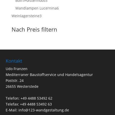
5
Boll-/Polstermoos
5
Produkte
6
Wandlampen Lucernina
6
Produkte
3
Weinlagersteine
3
Produkte
Nach Preis filtern
Kontakt
Udo Franzen
Mediterraner Baustoffservice und Handelsagentur
Poststr. 24
26655 Westerstede
Telefon: +49 4488 53492 62
Telefax: +49 4488 53492 63
E-Mail: info@123-wandgestaltung.de