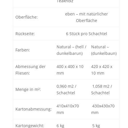
Teakholz
eben – mit natürlicher
Oberfläche:
Oberfläche
Rückseite:
6 Stück pro Schachtel
Natural – (hell /
Natural –
Farben:
dunkelbarun)
(dunkelbaun)
Abmessung der
400 x 400 x 10
420 x 420 x
Fliesen:
mm
10 mm
0,960 m2 /
1,058 m2 /
Menge in m²:
Schachtel
Schachtel
410x410x70
430x430x70
Kartonabmessung:
mm
mm
Kartongewicht:
6 kg
5 kg