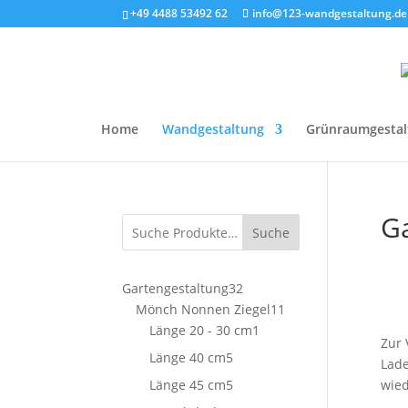
+49 4488 53492 62
info@123-wandgestaltung.de
Home
Wandgestaltung
Grünraumgestal
Ga
Suche
32
Gartengestaltung
32
Produkte
11
Mönch Nonnen Ziegel
11
1
Produkte
Länge 20 - 30 cm
1
Zur 
Produkt
5
Länge 40 cm
5
Lade
Produkte
5
Länge 45 cm
5
wied
Produkte