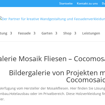
Startseite
Kontakt zu uns
D
tung
Fassade
Garten
Shop
Leistungen
lerie Mosaik Fliesen – Cocomos
Bildergalerie von Projekten m
Cocomosai
Verfügung vom Hersteller der Mosaikfliesen. Hier finden Sie Lös
nbau,Hotelausbau oder im Privatbereich. Diese Holzverkleidung f
er.