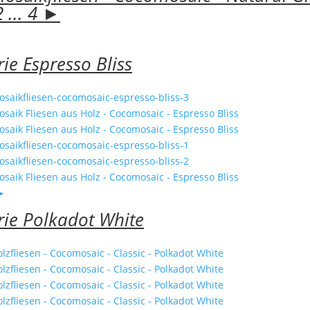
2
...
4
►
rie Espresso Bliss
►
rie Polkadot White