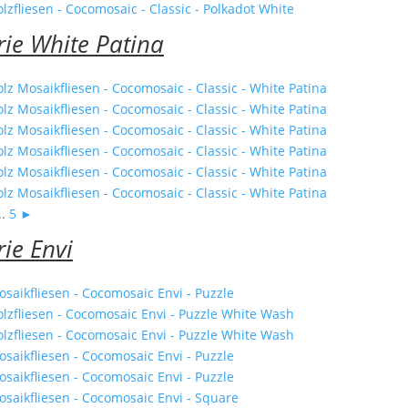
rie White Patina
..
5
►
rie Envi