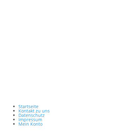
Instagram
. Um auf den eigentlichen Inhalt
zuzugreifen, klicken Sie auf die Schaltfläche unten.
Bitte beachten Sie, dass dabei Daten an Drittanbieter
weitergegeben werden.
Mehr Informationen
Inhalt entsperren
Erforderlichen Service akzeptieren und Inhalte
entsperren
Startseite
Kontakt zu uns
Datenschutz
Impressum
Mein Konto