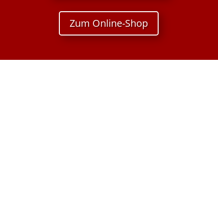
Zum Online-Shop
Kontakt
Udo Franzen
Mediterraner Baustoffservice und Handelsagentur
Poststr. 24
26655 Westerstede
Telefon: +49 4488 53492 62
Telefax: +49 4488 53492 63