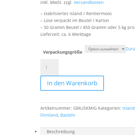
inkl. MwSt.
zzgl.
Versandkosten
– stabilsiertes Island-/ Rentiermoos
– Lose verpackt im Beutel / Karton
– 50 Gramm Beutel / 450 Gramm oder 5 kg pro
Lieferzeit:
ca. 6 Werktage
Zurü
Verpackungsgröße
Konserviertes
Islandmoos
-
In den Warenkorb
Mittelgrün
-
Lose
verpackt
Artikelnummer:
GMLISKMIG
Kategorien:
Islan
Menge
Finnland
,
Basteln
Beschreibung