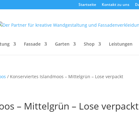
Startseite
Kontakt zu uns
D
tung
Fassade
Garten
Shop
Leistungen
oos
/ Konserviertes Islandmoos – Mittelgrün – Lose verpackt
oos – Mittelgrün – Lose verpackt