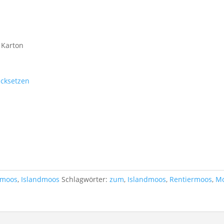
 Karton
cksetzen
dmoos
,
Islandmoos
Schlagwörter:
zum
,
Islandmoos
,
Rentiermoos
,
M