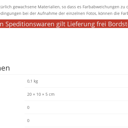
türlich gewachsene Materialien, so dass es Farbabweichungen zu
dingungen bei der Aufnahme der einzelnen Fotos, können die Far
n Speditionswaren gilt Lieferung frei Bords
nen
0,1 kg
20 × 10 × 5 cm
0
0