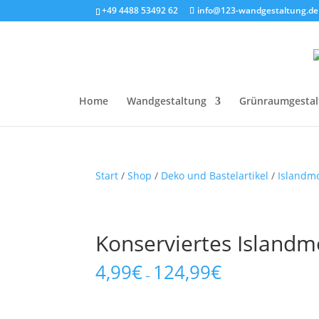
+49 4488 53492 62
info@123-wandgestaltung.de
Home
Wandgestaltung
Grünraumgestal
Start
/
Shop
/
Deko und Bastelartikel
/
Islandm
Konserviertes Islandm
4,99
€
124,99
€
–