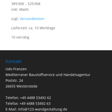
389,90
€
–
529,90
€
inkl. MwSt.
zzgl.
Versandkosten
Lieferzeit:
ca. 10 Werktage
10 vorrätig
Kontakt
Udo Franzen
Mediterraner Baustoffservice und Handelsagentur
Poststr. 24
26655 Westerstede
Telefon: +49 4488 53492 62
Telefax: +49 4488 53492 63
E-Mail: info@123-wandgestaltung.de