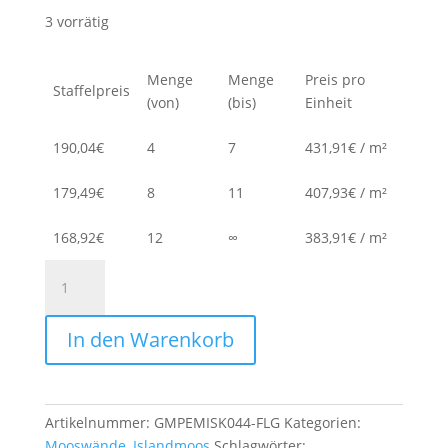
3 vorrätig
Menge
Menge
Preis pro
Staffelpreis
(von)
(bis)
Einheit
190,04
€
4
7
431,91
€
/
m²
179,49
€
8
11
407,93
€
/
m²
168,92
€
12
∞
383,91
€
/
m²
Moospaneelen
-
EasyMoos
In den Warenkorb
-
Islandmoos
Frühlingsgrün
-
Artikelnummer:
GMPEMISK044-FLG
Kategorien:
Karton
Mooswände
,
Islandmoos
Schlagwörter: