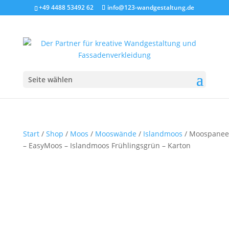
+49 4488 53492 62
info@123-wandgestaltung.de
Seite wählen
Start
/
Shop
/
Moos
/
Mooswände
/
Islandmoos
/ Moospanee
– EasyMoos – Islandmoos Frühlingsgrün – Karton