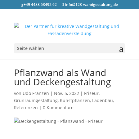
+49 4488 53492 62
info@123-wandgestaltung.de
Seite wählen
Pflanzwand als Wand
und Deckengestaltung
von
Udo Franzen
|
Nov. 5, 2022
|
Friseur
,
Grünraumgestaltung
,
Kunstpflanzen
,
Ladenbau
,
Referenzen
|
0 Kommentare