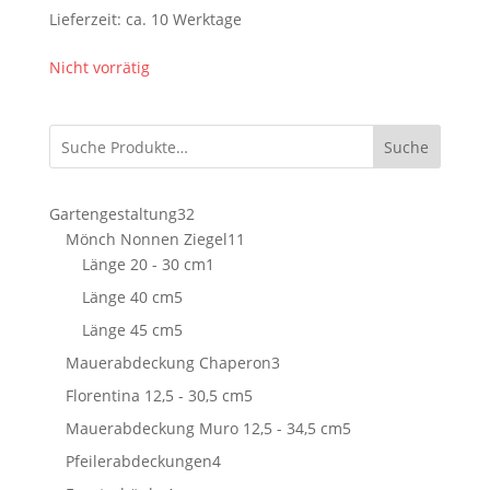
Lieferzeit:
ca. 10 Werktage
Nicht vorrätig
Suche
32
Gartengestaltung
32
Produkte
11
Mönch Nonnen Ziegel
11
1
Produkte
Länge 20 - 30 cm
1
Produkt
5
Länge 40 cm
5
Produkte
5
Länge 45 cm
5
Produkte
3
Mauerabdeckung Chaperon
3
Produkte
5
Florentina 12,5 - 30,5 cm
5
Produkte
5
Mauerabdeckung Muro 12,5 - 34,5 cm
5
Produkte
4
Pfeilerabdeckungen
4
Produkte