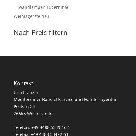
Produkte
6
Wandlampen Lucernina
6
Produkte
3
Weinlagersteine
3
Produkte
Nach Preis filtern
Kontakt
Udo Franzen
Mediterraner Baustoffservice und Handelsagentur
Poststr. 24
26655 Westerstede
Telefon: +49 4488 53492 62
Telefax: +49 4488 53492 63