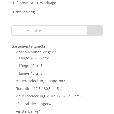
Lieferzeit:
ca. 10 Werktage
Nicht vorrätig
Suche
32
Gartengestaltung
32
Produkte
11
Mönch Nonnen Ziegel
11
1
Produkte
Länge 20 - 30 cm
1
Produkt
5
Länge 40 cm
5
Produkte
5
Länge 45 cm
5
Produkte
3
Mauerabdeckung Chaperon
3
Produkte
5
Florentina 12,5 - 30,5 cm
5
Produkte
5
Mauerabdeckung Muro 12,5 - 34,5 cm
5
Produkte
4
Pfeilerabdeckungen
4
Produkte
4
Fensterbänke
4