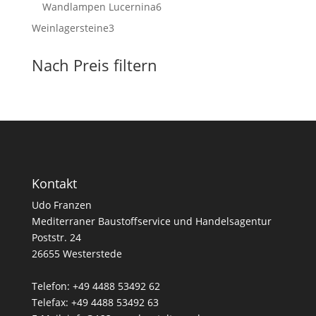
Produkte
6
Wandlampen Lucernina
6
Produkte
3
Weinlagersteine
3
Produkte
Nach Preis filtern
Kontakt
Udo Franzen
Mediterraner Baustoffservice und Handelsagentur
Poststr. 24
26655 Westerstede
Telefon: +49 4488 53492 62
Telefax: +49 4488 53492 63