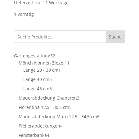
Lieferzeit:
ca. 12 Werktage
1 vorrätig
Suche
32
Gartengestaltung
32
Produkte
11
Mönch Nonnen Ziegel
11
1
Produkte
Länge 20 - 30 cm
1
Produkt
5
Länge 40 cm
5
Produkte
5
Länge 45 cm
5
Produkte
3
Mauerabdeckung Chaperon
3
Produkte
5
Florentina 12,5 - 30,5 cm
5
Produkte
5
Mauerabdeckung Muro 12,5 - 34,5 cm
5
Produkte
4
Pfeilerabdeckungen
4
Produkte
4
Fensterbänke
4