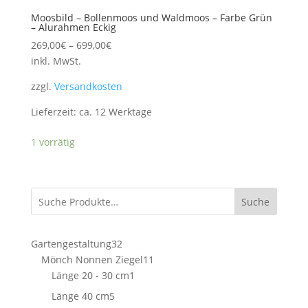
Moosbild – Bollenmoos und Waldmoos – Farbe Grün
– Alurahmen Eckig
269,00
€
–
699,00
€
inkl. MwSt.
zzgl.
Versandkosten
Lieferzeit:
ca. 12 Werktage
1 vorrätig
Suche
32
Gartengestaltung
32
Produkte
11
Mönch Nonnen Ziegel
11
1
Produkte
Länge 20 - 30 cm
1
Produkt
5
Länge 40 cm
5