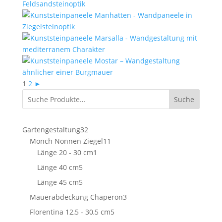
1
2
►
Suche
32
Gartengestaltung
32
Produkte
11
Mönch Nonnen Ziegel
11
1
Produkte
Länge 20 - 30 cm
1
Produkt
5
Länge 40 cm
5
Produkte
5
Länge 45 cm
5
Produkte
3
Mauerabdeckung Chaperon
3
Produkte
5
Florentina 12,5 - 30,5 cm
5