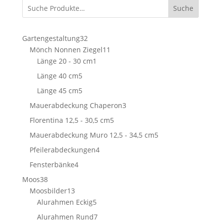
Suche
32
Gartengestaltung
32
Produkte
11
Mönch Nonnen Ziegel
11
1
Produkte
Länge 20 - 30 cm
1
Produkt
5
Länge 40 cm
5
Produkte
5
Länge 45 cm
5
Produkte
3
Mauerabdeckung Chaperon
3
Produkte
5
Florentina 12,5 - 30,5 cm
5
Produkte
5
Mauerabdeckung Muro 12,5 - 34,5 cm
5
Produkte
4
Pfeilerabdeckungen
4
Produkte
4
Fensterbänke
4
Produkte
38
Moos
38
Produkte
13
Moosbilder
13
Produkte
5
Alurahmen Eckig
5
Produkte
7
Alurahmen Rund
7