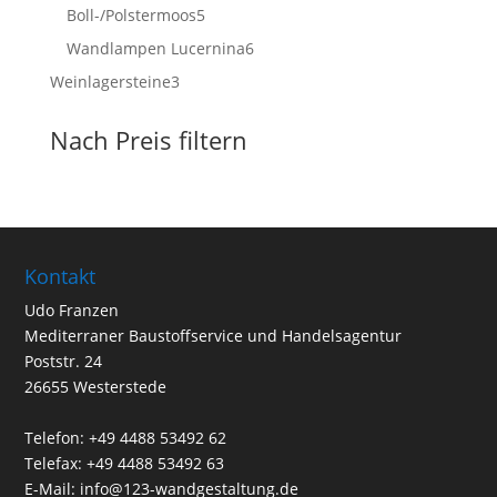
Produkte
5
Boll-/Polstermoos
5
Produkte
6
Wandlampen Lucernina
6
Produkte
3
Weinlagersteine
3
Produkte
Nach Preis filtern
Kontakt
Udo Franzen
Mediterraner Baustoffservice und Handelsagentur
Poststr. 24
26655 Westerstede
Telefon: +49 4488 53492 62
Telefax: +49 4488 53492 63
E-Mail: info@123-wandgestaltung.de