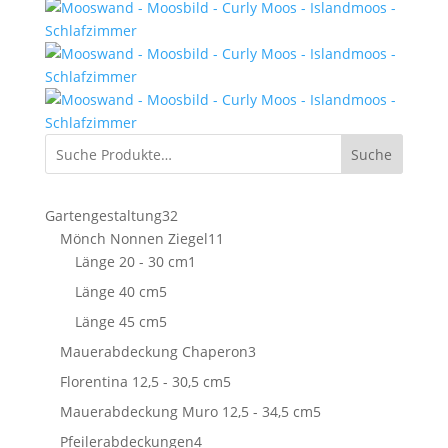
Suche
32
Gartengestaltung
32
Produkte
11
Mönch Nonnen Ziegel
11
1
Produkte
Länge 20 - 30 cm
1
Produkt
5
Länge 40 cm
5
Produkte
5
Länge 45 cm
5
Produkte
3
Mauerabdeckung Chaperon
3
Produkte
5
Florentina 12,5 - 30,5 cm
5
Produkte
5
Mauerabdeckung Muro 12,5 - 34,5 cm
5
Produkte
4
Pfeilerabdeckungen
4