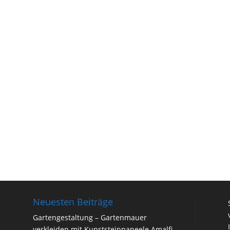
Neuesten Beiträge
Gartengestaltung – Gartenmauer
verkleiden mit Kunststeinpaneele Amalfi