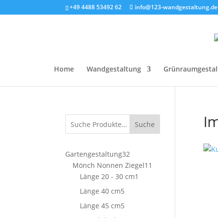
+49 4488 53492 62
info@123-wandgestaltung.de
Home
Wandgestaltung
Grünraumgestal
I
Suche
32
Gartengestaltung
32
Produkte
11
Mönch Nonnen Ziegel
11
1
Produkte
Länge 20 - 30 cm
1
Produkt
5
Länge 40 cm
5
Produkte
5
Länge 45 cm
5
Produkte