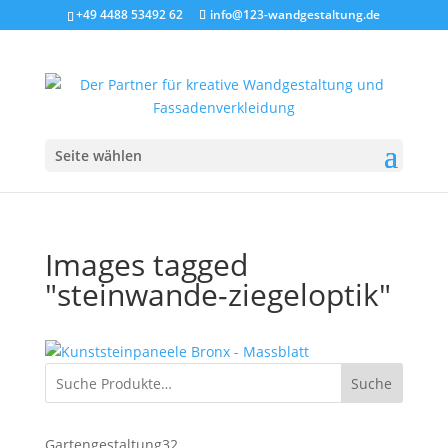
+49 4488 53492 62
info@123-wandgestaltung.de
Seite wählen
Images tagged
"steinwande-ziegeloptik"
Suche
32
Gartengestaltung
32