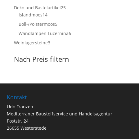
Produkte
25
Deko und Bastelartikel
25
14
Produkte
Islandmoos
14
Produkte
5
Boll-/Polstermoos
5
Produkte
6
Wandlampen Lucernina
6
Produkte
3
Weinlagersteine
3
Produkte
Nach Preis filtern
Kontakt
Udo Franzen
Mediterraner Baustoffservice und Handelsagentur
Poststr. 24
26655 Westerstede