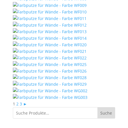
1
2
3
►
Suche