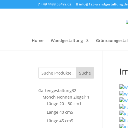
+49 4488 53492 62
info@123-wandgestaltung.de
Home
Wandgestaltung
Grünraumgestal
Im
Suche
32
Gartengestaltung
32
Produkte
11
Mönch Nonnen Ziegel
11
1
Produkte
Länge 20 - 30 cm
1
Produkt
5
Länge 40 cm
5
Produkte
5
Länge 45 cm
5
Produkte