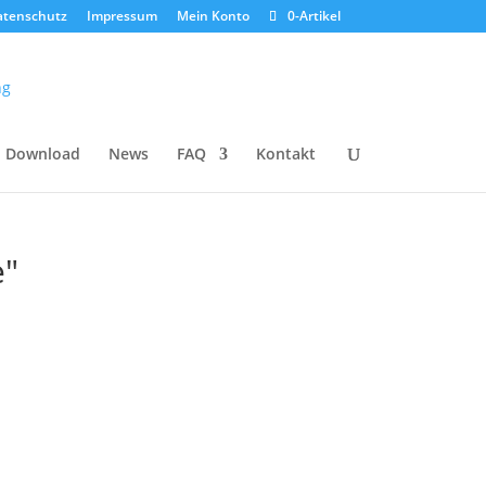
atenschutz
Impressum
Mein Konto
0-Artikel
Download
News
FAQ
Kontakt
e"