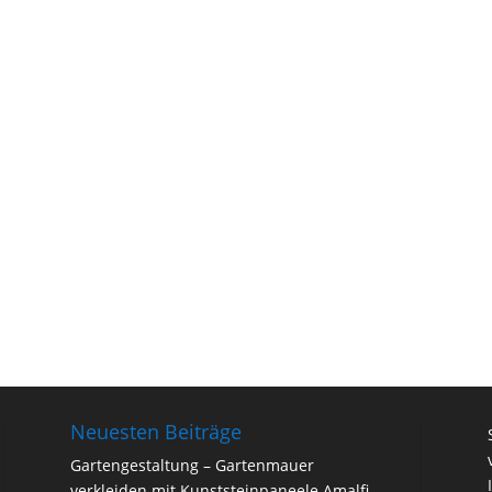
Neuesten Beiträge
Gartengestaltung – Gartenmauer
verkleiden mit Kunststeinpaneele Amalfi