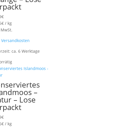
rpackt
9
€
6
€
/
kg
. MwSt.
.
Versandkosten
erzeit:
ca. 6 Werktage
orrätig
nserviertes
landmoos –
tur – Lose
rpackt
9
€
6
€
/
kg