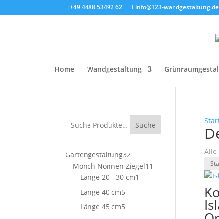
+49 4488 53492 62
info@123-wandgestaltung.de
Home
Wandgestaltung
Grünraumgestal
Star
Suche
D
Alle
32
Gartengestaltung
32
Produkte
11
Mönch Nonnen Ziegel
11
1
Produkte
Länge 20 - 30 cm
1
Produkt
Ko
5
Länge 40 cm
5
Is
Produkte
5
Länge 45 cm
5
Or
Produkte