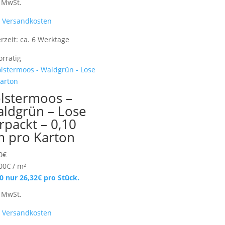
. MwSt.
.
Versandkosten
erzeit:
ca. 6 Werktage
orrätig
lstermoos –
ldgrün – Lose
rpackt – 0,10
 pro Karton
0
€
00
€
/
m²
30 nur
26,32
€
pro Stück.
. MwSt.
.
Versandkosten