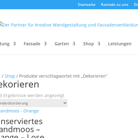
Startseite
Kontakt zu uns
D
tung
Fassade
Garten
Shop
Leistungen
t
/
Shop
/ Produkte verschlagwortet mit „Dekorieren“
ekorieren
 3 Ergebnisse werden angezeigt
nserviertes
landmoos –
ange – Lose