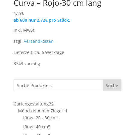
Curva – Rojo-30 cm lang
4,19
€
ab 600 nur
2,72
€
pro Stück.
inkl. MwSt.
zzgl.
Versandkosten
Lieferzeit:
ca. 6 Werktage
3743 vorrätig
Suche
32
Gartengestaltung
32
Produkte
11
Mönch Nonnen Ziegel
11
1
Produkte
Länge 20 - 30 cm
1
Produkt
5
Länge 40 cm
5
Produkte