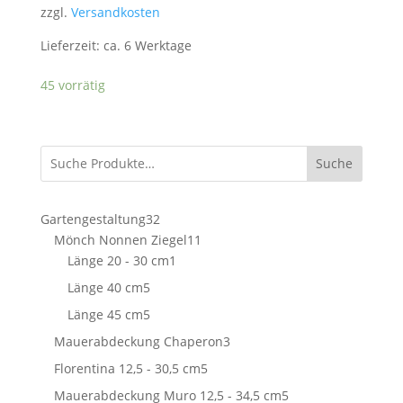
zzgl.
Versandkosten
Lieferzeit:
ca. 6 Werktage
45 vorrätig
Suche
32
Gartengestaltung
32
Produkte
11
Mönch Nonnen Ziegel
11
1
Produkte
Länge 20 - 30 cm
1
Produkt
5
Länge 40 cm
5
Produkte
5
Länge 45 cm
5
Produkte
3
Mauerabdeckung Chaperon
3
Produkte
5
Florentina 12,5 - 30,5 cm
5
Produkte
5
Mauerabdeckung Muro 12,5 - 34,5 cm
5