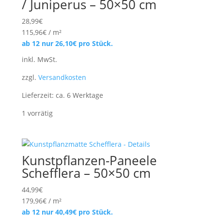
/ Juniperus – 50×50 cm
28,99
€
115,96
€
/
m²
ab 12 nur
26,10
€
pro Stück.
inkl. MwSt.
zzgl.
Versandkosten
Lieferzeit:
ca. 6 Werktage
1 vorrätig
Kunstpflanzen-Paneele
Schefflera – 50×50 cm
44,99
€
179,96
€
/
m²
ab 12 nur
40,49
€
pro Stück.