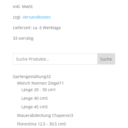
inkl. MwSt.
zzgl.
Versandkosten
Lieferzeit:
ca. 6 Werktage
33 vorrätig
Suche
32
Gartengestaltung
32
Produkte
11
Mönch Nonnen Ziegel
11
1
Produkte
Länge 20 - 30 cm
1
Produkt
5
Länge 40 cm
5
Produkte
5
Länge 45 cm
5
Produkte
3
Mauerabdeckung Chaperon
3
Produkte
5
Florentina 12,5 - 30,5 cm
5