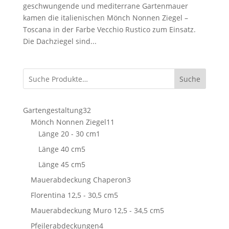
geschwungende und mediterrane Gartenmauer
kamen die italienischen Mönch Nonnen Ziegel –
Toscana in der Farbe Vecchio Rustico zum Einsatz.
Die Dachziegel sind...
Suche
32
Gartengestaltung
32
Produkte
11
Mönch Nonnen Ziegel
11
1
Produkte
Länge 20 - 30 cm
1
Produkt
5
Länge 40 cm
5
Produkte
5
Länge 45 cm
5
Produkte
3
Mauerabdeckung Chaperon
3
Produkte
5
Florentina 12,5 - 30,5 cm
5
Produkte
5
Mauerabdeckung Muro 12,5 - 34,5 cm
5
Produkte
4
Pfeilerabdeckungen
4