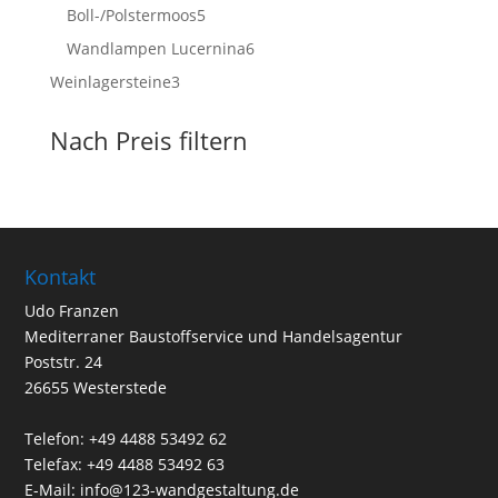
Produkte
5
Boll-/Polstermoos
5
Produkte
6
Wandlampen Lucernina
6
Produkte
3
Weinlagersteine
3
Produkte
Nach Preis filtern
Kontakt
Udo Franzen
Mediterraner Baustoffservice und Handelsagentur
Poststr. 24
26655 Westerstede
Telefon: +49 4488 53492 62
Telefax: +49 4488 53492 63
E-Mail: info@123-wandgestaltung.de