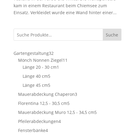
kam in einem Restaurant beim Chiemsee zum
Einsatz. Verkleidet wurde eine Wand hinter einer...
Suche
32
Gartengestaltung
32
Produkte
11
Mönch Nonnen Ziegel
11
1
Produkte
Länge 20 - 30 cm
1
Produkt
5
Länge 40 cm
5
Produkte
5
Länge 45 cm
5
Produkte
3
Mauerabdeckung Chaperon
3
Produkte
5
Florentina 12,5 - 30,5 cm
5
Produkte
5
Mauerabdeckung Muro 12,5 - 34,5 cm
5
Produkte
4
Pfeilerabdeckungen
4
Produkte
4
Fensterbänke
4