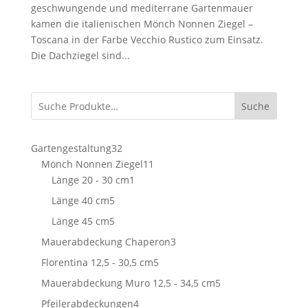
geschwungende und mediterrane Gartenmauer
kamen die italienischen Mönch Nonnen Ziegel –
Toscana in der Farbe Vecchio Rustico zum Einsatz.
Die Dachziegel sind...
Suche
32
Gartengestaltung
32
Produkte
11
Mönch Nonnen Ziegel
11
1
Produkte
Länge 20 - 30 cm
1
Produkt
5
Länge 40 cm
5
Produkte
5
Länge 45 cm
5
Produkte
3
Mauerabdeckung Chaperon
3
Produkte
5
Florentina 12,5 - 30,5 cm
5
Produkte
5
Mauerabdeckung Muro 12,5 - 34,5 cm
5
Produkte
4
Pfeilerabdeckungen
4