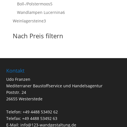
Produkte
5
Boll-/Polstermoos
5
Produkte
6
Wandlampen Lucernina
6
Produkte
3
Weinlagersteine
3
Produkte
Nach Preis filtern
Kontakt
Udo Franzen
Mediterraner Baustoffservice und Handelsagentur
Poststr. 24
26655 Westerstede
Telefon: +49 4488 53492 62
Telefax: +49 4488 53492 63
E-Mail: info@123-wandgestaltung.de