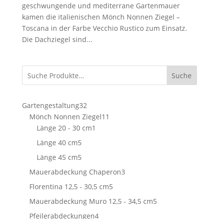
geschwungende und mediterrane Gartenmauer
kamen die italienischen Mönch Nonnen Ziegel –
Toscana in der Farbe Vecchio Rustico zum Einsatz.
Die Dachziegel sind...
Suche
32
Gartengestaltung
32
Produkte
11
Mönch Nonnen Ziegel
11
1
Produkte
Länge 20 - 30 cm
1
Produkt
5
Länge 40 cm
5
Produkte
5
Länge 45 cm
5
Produkte
3
Mauerabdeckung Chaperon
3
Produkte
5
Florentina 12,5 - 30,5 cm
5
Produkte
5
Mauerabdeckung Muro 12,5 - 34,5 cm
5
Produkte
4
Pfeilerabdeckungen
4