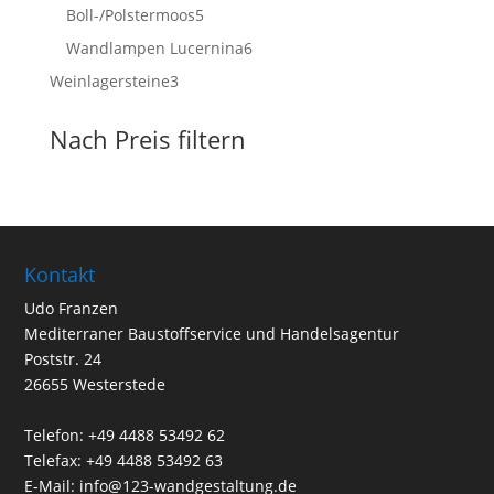
Produkte
5
Boll-/Polstermoos
5
Produkte
6
Wandlampen Lucernina
6
Produkte
3
Weinlagersteine
3
Produkte
Nach Preis filtern
Kontakt
Udo Franzen
Mediterraner Baustoffservice und Handelsagentur
Poststr. 24
26655 Westerstede
Telefon: +49 4488 53492 62
Telefax: +49 4488 53492 63
E-Mail: info@123-wandgestaltung.de