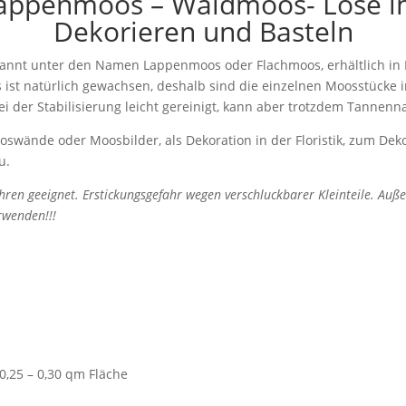
appenmoos – Waldmoos- Lose i
Dekorieren und Basteln
annt unter den Namen Lappenmoos oder Flachmoos, erhältlich in Fa
ist natürlich gewachsen, deshalb sind die einzelnen Moosstücke 
ei der Stabilisierung leicht gereinigt, kann aber trotzdem Tannen
oswände oder Moosbilder, als Dekoration in der Floristik, zum Dek
u.
ahren geeignet. Erstickungsgefahr wegen verschluckbarer Kleinteile. Au
rwenden!!!
 0,25 – 0,30 qm Fläche