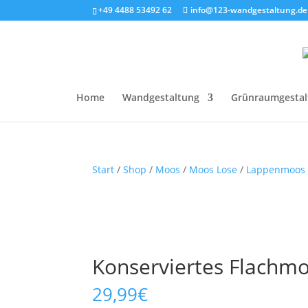
+49 4488 53492 62
info@123-wandgestaltung.de
Home
Wandgestaltung
Grünraumgestal
Start
/
Shop
/
Moos
/
Moos Lose
/
Lappenmoos
Konserviertes Flachm
29,99
€