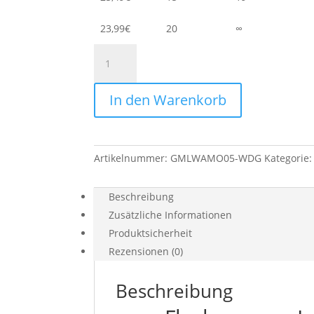
23,99
€
20
∞
Konserviertes
Flachmoos
-
In den Warenkorb
Lappenmoos
-
Waldgrün
-
Artikelnummer:
GMLWAMO05-WDG
Kategorie
0,50
kg
im
Beschreibung
Karton
Zusätzliche Informationen
Menge
Produktsicherheit
Rezensionen (0)
Beschreibung