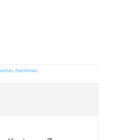
viertes
,
Flachmoos