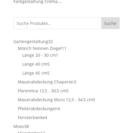
Farbgestaltung Crema....
Suche
32
Gartengestaltung
32
Produkte
11
Mönch Nonnen Ziegel
11
1
Produkte
Länge 20 - 30 cm
1
Produkt
5
Länge 40 cm
5
Produkte
5
Länge 45 cm
5
Produkte
3
Mauerabdeckung Chaperon
3
Produkte
5
Florentina 12,5 - 30,5 cm
5
Produkte
5
Mauerabdeckung Muro 12,5 - 34,5 cm
5
Produkte
4
Pfeilerabdeckungen
4
Produkte
4
Fensterbänke
4
Produkte
38
Moos
38
Produkte
13