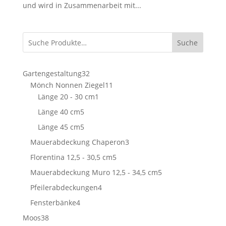
und wird in Zusammenarbeit mit...
Suche
32
Gartengestaltung
32
Produkte
11
Mönch Nonnen Ziegel
11
1
Produkte
Länge 20 - 30 cm
1
Produkt
5
Länge 40 cm
5
Produkte
5
Länge 45 cm
5
Produkte
3
Mauerabdeckung Chaperon
3
Produkte
5
Florentina 12,5 - 30,5 cm
5
Produkte
5
Mauerabdeckung Muro 12,5 - 34,5 cm
5
Produkte
4
Pfeilerabdeckungen
4
Produkte
4
Fensterbänke
4
Produkte
38
Moos
38