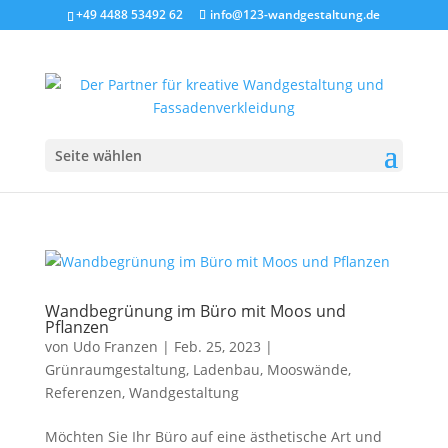
+49 4488 53492 62
info@123-wandgestaltung.de
Seite wählen
Wandbegrünung im Büro mit Moos und
Pflanzen
von
Udo Franzen
|
Feb. 25, 2023
|
Grünraumgestaltung
,
Ladenbau
,
Mooswände
,
Referenzen
,
Wandgestaltung
M​öchten Sie Ihr Büro auf eine ästhetische Art und