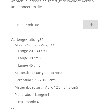
werden in Indonesien gefertigt, verwendet werden
unter anderem die...
Suche
32
Gartengestaltung
32
Produkte
11
Mönch Nonnen Ziegel
11
1
Produkte
Länge 20 - 30 cm
1
Produkt
5
Länge 40 cm
5
Produkte
5
Länge 45 cm
5
Produkte
3
Mauerabdeckung Chaperon
3
Produkte
5
Florentina 12,5 - 30,5 cm
5
Produkte
5
Mauerabdeckung Muro 12,5 - 34,5 cm
5
Produkte
4
Pfeilerabdeckungen
4
Produkte
4
Fensterbänke
4
Produkte
38