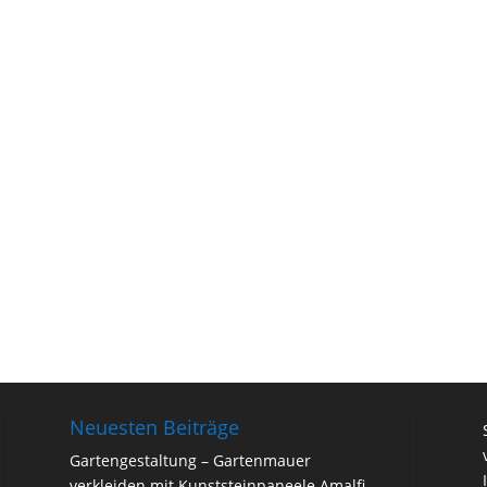
Neuesten Beiträge
Gartengestaltung – Gartenmauer
verkleiden mit Kunststeinpaneele Amalfi