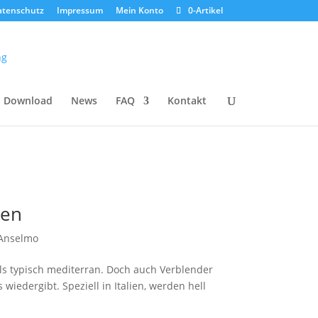
atenschutz
Impressum
Mein Konto
0-Artikel
Download
News
FAQ
Kontakt
ien
 Anselmo
als typisch mediterran. Doch auch Verblender
edergibt. Speziell in Italien, werden hell