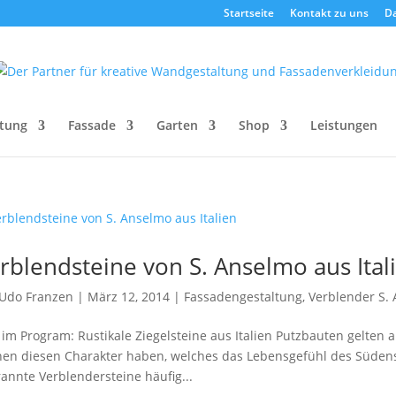
Startseite
Kontakt zu uns
D
tung
Fassade
Garten
Shop
Leistungen
rblendsteine von S. Anselmo aus Ital
Udo Franzen
|
März 12, 2014
|
Fassadengestaltung
,
Verblender S.
im Program: Rustikale Ziegelsteine aus Italien Putzbauten gelten 
en diesen Charakter haben, welches das Lebensgefühl des Südens wi
annte Verblendersteine häufig...