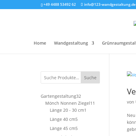
+49 4488 53492 62
info@123-wandgestaltung.de
Home
Wandgestaltung
Grünraumgestal
Suche
Ve
32
Gartengestaltung
32
von
Produkte
11
Mönch Nonnen Ziegel
11
1
Produkte
Länge 20 - 30 cm
1
Neu 
Produkt
5
Länge 40 cm
5
könn
Produkte
5
Länge 45 cm
5
gebr
Produkte