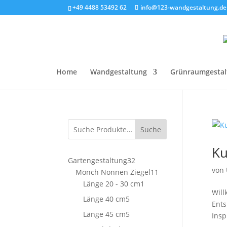
+49 4488 53492 62
info@123-wandgestaltung.de
Home
Wandgestaltung
Grünraumgestal
Suche
Ku
32
Gartengestaltung
32
von
Produkte
11
Mönch Nonnen Ziegel
11
1
Produkte
Länge 20 - 30 cm
1
​Wil
Produkt
5
Länge 40 cm
5
Ents
Produkte
5
Länge 45 cm
5
Insp
Produkte