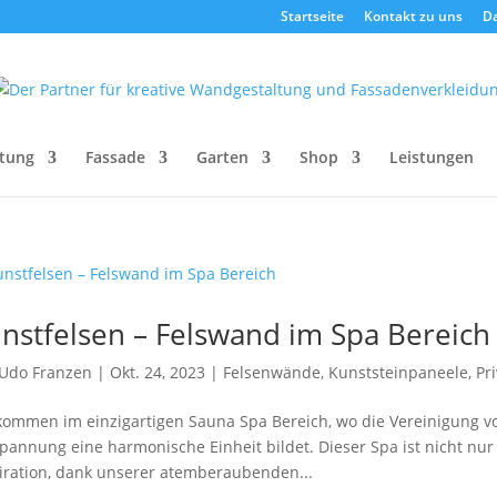
Startseite
Kontakt zu uns
D
tung
Fassade
Garten
Shop
Leistungen
nstfelsen – Felswand im Spa Bereich
Udo Franzen
|
Okt. 24, 2023
|
Felsenwände
,
Kunststeinpaneele
,
Pr
lkommen im einzigartigen Sauna Spa Bereich, wo die Vereinigung v
pannung eine harmonische Einheit bildet. Dieser Spa ist nicht nur
iration, dank unserer atemberaubenden...