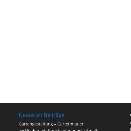
Neuesten Beiträge
Gartengestaltung – Gartenmauer
verkleiden mit Kunststeinpaneele Amalfi