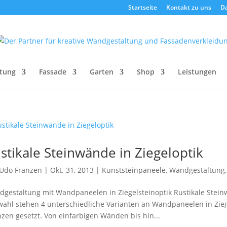
Startseite
Kontakt zu uns
D
tung
Fassade
Garten
Shop
Leistungen
stikale Steinwände in Ziegeloptik
Udo Franzen
|
Okt. 31, 2013
|
Kunststeinpaneele
,
Wandgestaltung
gestaltung mit Wandpaneelen in Ziegelsteinoptik Rustikale Steinw
ahl stehen 4 unterschiedliche Varianten an Wandpaneelen in Ziege
zen gesetzt. Von einfarbigen Wänden bis hin...