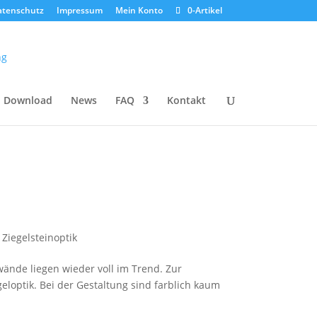
atenschutz
Impressum
Mein Konto
0-Artikel
Download
News
FAQ
Kontakt
,
Ziegelsteinoptik
ände liegen wieder voll im Trend. Zur
loptik. Bei der Gestaltung sind farblich kaum