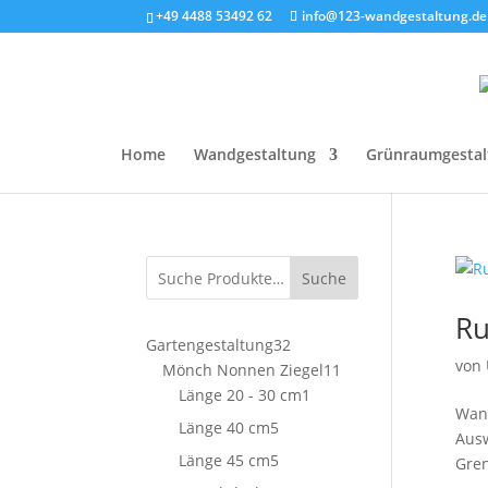
+49 4488 53492 62
info@123-wandgestaltung.de
Home
Wandgestaltung
Grünraumgestal
Suche
Ru
32
Gartengestaltung
32
von
Produkte
11
Mönch Nonnen Ziegel
11
1
Produkte
Länge 20 - 30 cm
1
Wand
Produkt
5
Länge 40 cm
5
Ausw
Produkte
5
Länge 45 cm
5
Gren
Produkte