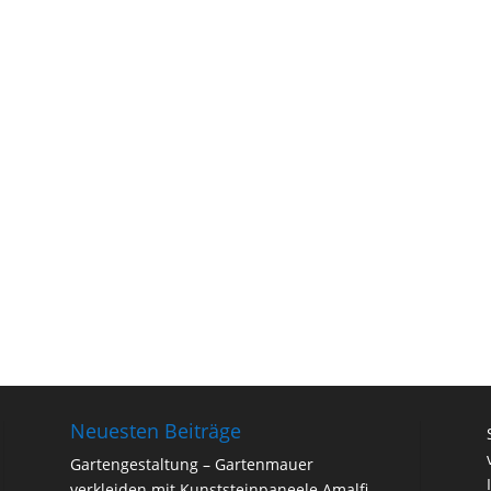
Neuesten Beiträge
Gartengestaltung – Gartenmauer
verkleiden mit Kunststeinpaneele Amalfi