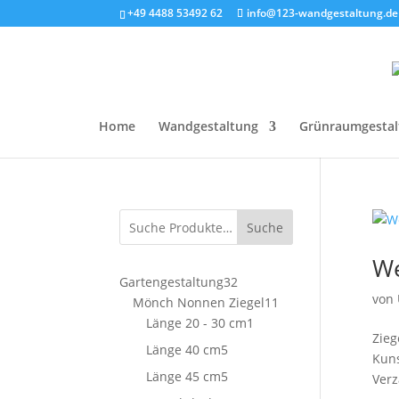
+49 4488 53492 62
info@123-wandgestaltung.de
Home
Wandgestaltung
Grünraumgestal
Suche
We
32
Gartengestaltung
32
von
Produkte
11
Mönch Nonnen Ziegel
11
1
Produkte
Länge 20 - 30 cm
1
Zieg
Produkt
5
Länge 40 cm
5
Kuns
Produkte
5
Länge 45 cm
5
Verz
Produkte