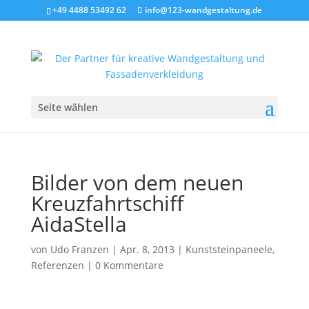
+49 4488 53492 62
info@123-wandgestaltung.de
Seite wählen
Bilder von dem neuen
Kreuzfahrtschiff
AidaStella
von
Udo Franzen
|
Apr. 8, 2013
|
Kunststeinpaneele
,
Referenzen
|
0 Kommentare