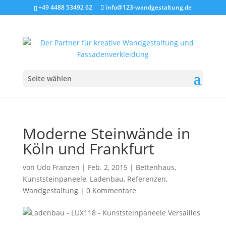
+49 4488 53492 62
info@123-wandgestaltung.de
Seite wählen
Moderne Steinwände in
Köln und Frankfurt
von
Udo Franzen
|
Feb. 2, 2015
|
Bettenhaus
,
Kunststeinpaneele
,
Ladenbau
,
Referenzen
,
Wandgestaltung
|
0 Kommentare