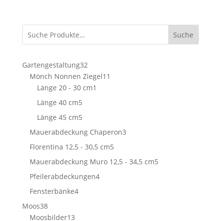
Suche
32
Gartengestaltung
32
Produkte
11
Mönch Nonnen Ziegel
11
1
Produkte
Länge 20 - 30 cm
1
Produkt
5
Länge 40 cm
5
Produkte
5
Länge 45 cm
5
Produkte
3
Mauerabdeckung Chaperon
3
Produkte
5
Florentina 12,5 - 30,5 cm
5
Produkte
5
Mauerabdeckung Muro 12,5 - 34,5 cm
5
Produkte
4
Pfeilerabdeckungen
4
Produkte
4
Fensterbänke
4
Produkte
38
Moos
38
Produkte
13
Moosbilder
13