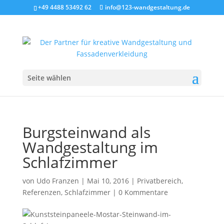
+49 4488 53492 62
info@123-wandgestaltung.de
Seite wählen
Burgsteinwand als
Wandgestaltung im
Schlafzimmer
von
Udo Franzen
|
Mai 10, 2016
|
Privatbereich
,
Referenzen
,
Schlafzimmer
|
0 Kommentare