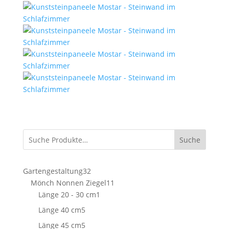
Suche
32
Gartengestaltung
32
Produkte
11
Mönch Nonnen Ziegel
11
1
Produkte
Länge 20 - 30 cm
1
Produkt
5
Länge 40 cm
5
Produkte
5
Länge 45 cm
5