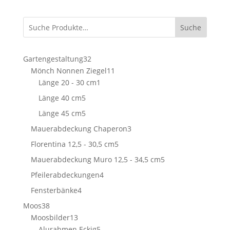
Suche
32
Gartengestaltung
32
Produkte
11
Mönch Nonnen Ziegel
11
1
Produkte
Länge 20 - 30 cm
1
Produkt
5
Länge 40 cm
5
Produkte
5
Länge 45 cm
5
Produkte
3
Mauerabdeckung Chaperon
3
Produkte
5
Florentina 12,5 - 30,5 cm
5
Produkte
5
Mauerabdeckung Muro 12,5 - 34,5 cm
5
Produkte
4
Pfeilerabdeckungen
4
Produkte
4
Fensterbänke
4
Produkte
38
Moos
38
Produkte
13
Moosbilder
13
Produkte
5
Alurahmen Eckig
5