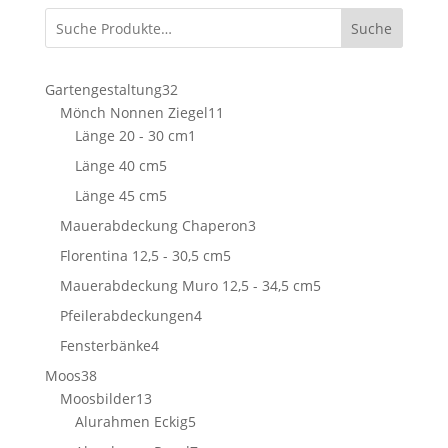
Suche
32
Gartengestaltung
32
Produkte
11
Mönch Nonnen Ziegel
11
1
Produkte
Länge 20 - 30 cm
1
Produkt
5
Länge 40 cm
5
Produkte
5
Länge 45 cm
5
Produkte
3
Mauerabdeckung Chaperon
3
Produkte
5
Florentina 12,5 - 30,5 cm
5
Produkte
5
Mauerabdeckung Muro 12,5 - 34,5 cm
5
Produkte
4
Pfeilerabdeckungen
4
Produkte
4
Fensterbänke
4
Produkte
38
Moos
38
Produkte
13
Moosbilder
13
Produkte
5
Alurahmen Eckig
5
Produkte